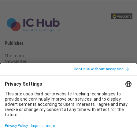
Publisher
The team
Newsletter
Legal notice
Privacy policy
Declaration of consent
Imprint
Contact us
Service
T
+49 (0)6123 9238-253
E
service@vincentz.net