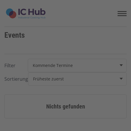
S
k
i
p
t
Events
o
c
o
n
t
Filter
Kommende Termine
e
n
Sortierung
Früheste zuerst
t
Nichts gefunden